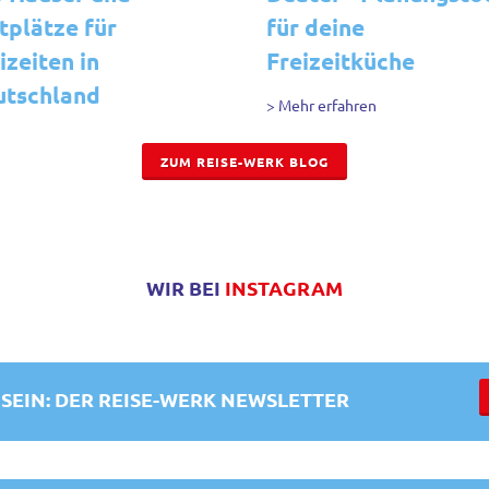
tplätze für
für deine
izeiten in
Freizeitküche
utschland
> Mehr erfahren
hr erfahren
ZUM REISE-WERK BLOG
WIR BEI
INSTAGRAM
SEIN: DER REISE-WERK NEWSLETTER