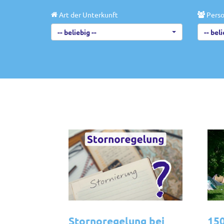
Art der Unterkunft
Perso
-- beliebig --
-- beli
Stornoregelung bei
150