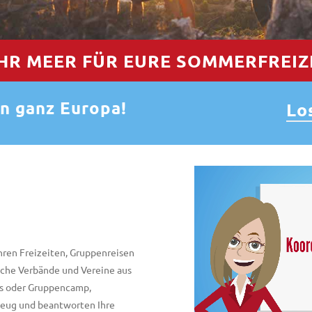
HR MEER FÜR EURE SOMMERFREIZE
n ganz Europa!
Lo
ahren Freizeiten, Gruppenreisen
iche Verbände und Vereine aus
us oder Gruppencamp,
gzeug und beantworten Ihre