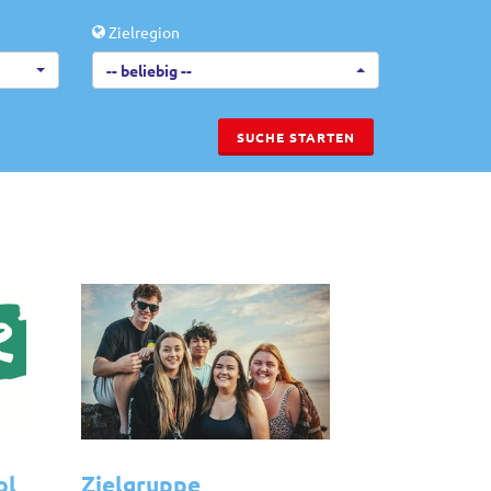
Zielregion
-- beliebig --
ol
Zielgruppe