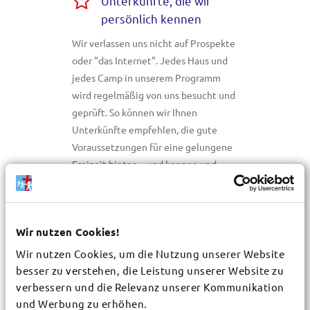
Unterkünfte, die wir
persönlich kennen
Wir verlassen uns nicht auf Prospekte
oder "das Internet". Jedes Haus und
jedes Camp in unserem Programm
wird regelmäßig von uns besucht und
geprüft. So können wir Ihnen
Unterkünfte empfehlen, die gute
Voraussetzungen für eine gelungene
Freizeit bieten – und kennen und
nennen die Stärken und Schwächen
unserer Häuser und Camps.
Mit uns gut unterwegs
Wir nutzen Cookies!
Seit vielen Jahren begleiten wir
Wir nutzen Cookies, um die Nutzung unserer Website
christliche Freizeiten mit Erfahrung,
besser zu verstehen, die Leistung unserer Website zu
Herz und Weitblick. Persönlich
verbessern und die Relevanz unserer Kommunikation
und Werbung zu erhöhen.
geprüfte Unterkünfte, kompetente