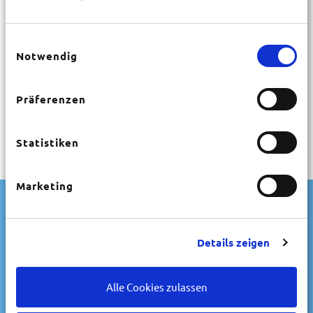
Beratung, digitale Organisation und
eine gemeinsame Vision machen den
Einwilligungsauswahl
Unterschied – damit Sie sich auf das
Notwendig
Wesentliche konzentrieren können:
Ihre Freizeit.
Präferenzen
Statistiken
WAS KÖNNEN WIR
FÜR SIE
TUN?
Marketing
Art der Unterkunft
-- beliebig --
Details zeigen
Personenanzahl
-- beliebig --
Alle Cookies zulassen
Art der Verpflegung