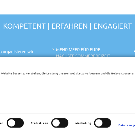
KOMPETENT | ERFAHREN | ENGAGIERT
MEHR MEER FÜR EURE
n organisieren wir
NÄCHSTE SOMMERFREIZEIT
für Kirchen, Gemeinden
Häuser und Camps für Gruppen
aus ganz Deutschland.
anisieren die Anreise
Gruppenhäuser in Deutschland
r Website besser zu verstehen, die Leistung unserer Website zu verbessern und die Relevanz unser
agen zur
Service
tner zur Organisation
Impressum
n (Wiederverkäufer),
eizeit durchführen
ten wollen, helfen wir
ranstalter auftritt.
zen
Statistiken
Marketing
Details zeig