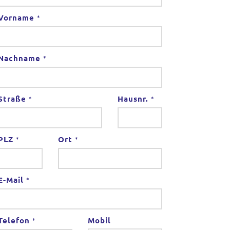
Vorname
*
Nachname
*
Straße
Hausnr.
*
*
PLZ
Ort
*
*
E-Mail
*
Telefon
Mobil
*