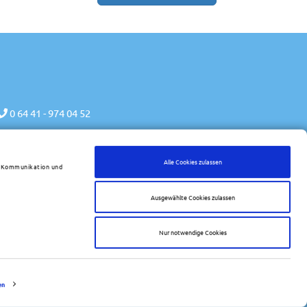
0 64 41 - 974 04 52
info@reise-werk.de
Frankfurter Str. 20
Alle Cookies zulassen
er Kommunikation und
35625 Hüttenberg-Rechtenbach
Ausgewählte Cookies zulassen
Wir bei Facebook
Wir bei Instagram
Nur notwendige Cookies
Reisebüro
en