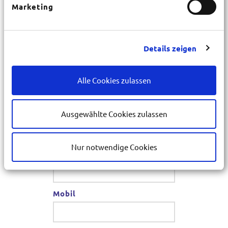
Marketing
PLZ
*
Details zeigen
Ort
*
Alle Cookies zulassen
E-Mail
Ausgewählte Cookies zulassen
*
Nur notwendige Cookies
Telefon
*
Mobil