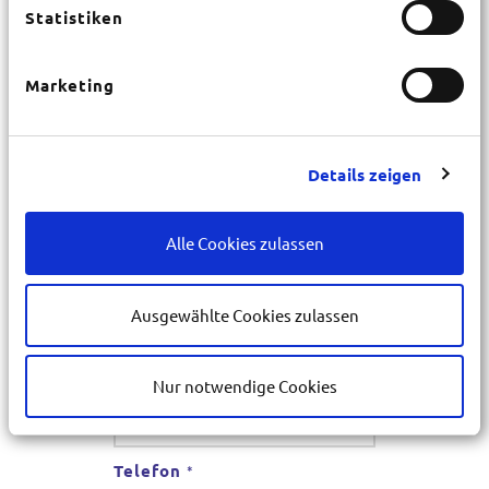
Statistiken
Straße
*
Marketing
Hausnr.
*
Details zeigen
PLZ
*
Alle Cookies zulassen
Ort
*
Ausgewählte Cookies zulassen
E-Mail
Nur notwendige Cookies
*
Telefon
*