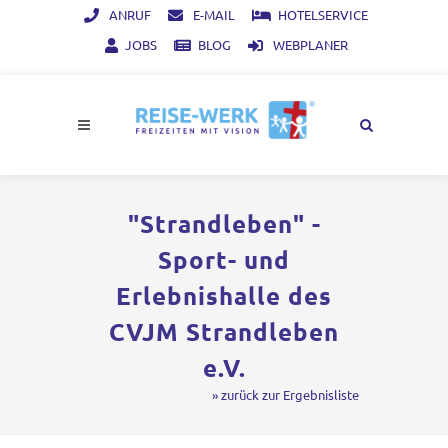
ANRUF
E-MAIL
HOTELSERVICE
JOBS
BLOG
WEBPLANER
"Strandleben" -
Sport- und
Erlebnishalle des
CVJM Strandleben
e.V.
» zurück zur Ergebnisliste