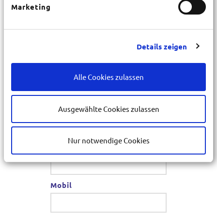
Marketing
PLZ
*
Details zeigen
Ort
*
Alle Cookies zulassen
E-Mail
Ausgewählte Cookies zulassen
*
Nur notwendige Cookies
Telefon
*
Mobil