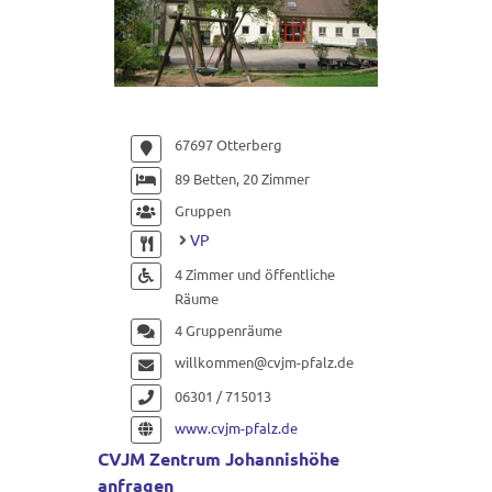
67697 Otterberg
89 Betten, 20 Zimmer
Gruppen
VP
4 Zimmer und öffentliche
Räume
4 Gruppenräume
willkommen@cvjm-pfalz.de
06301 / 715013
www.cvjm-pfalz.de
CVJM Zentrum Johannishöhe
anfragen