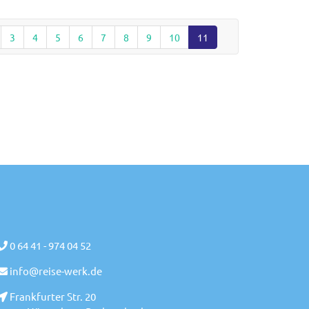
3
4
5
6
7
8
9
10
11
0 64 41 - 974 04 52
info@reise-werk.de
Frankfurter Str. 20