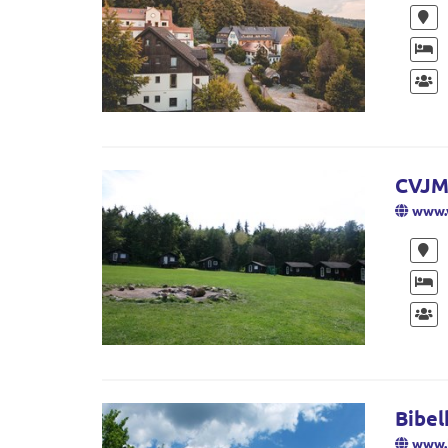
CVJM 
www.w
Bibel
www.b