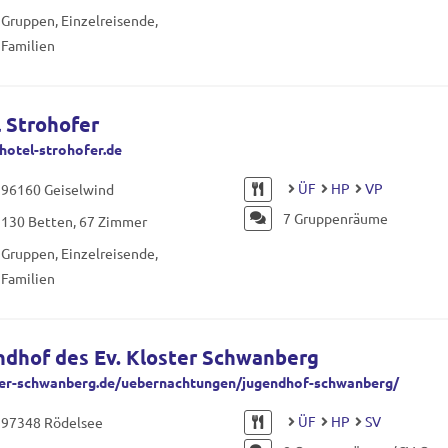
Gruppen, Einzelreisende,
Familien
 Strohofer
otel-strohofer.de
ÜF
HP
VP
96160 Geiselwind
7 Gruppenräume
130 Betten, 67 Zimmer
Gruppen, Einzelreisende,
Familien
dhof des Ev. Kloster Schwanberg
ter-schwanberg.de/uebernachtungen/jugendhof-schwanberg/
ÜF
HP
SV
97348 Rödelsee