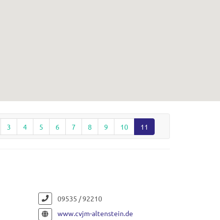
3
4
5
6
7
8
9
10
11
09535 / 92210
www.cvjm-altenstein.de