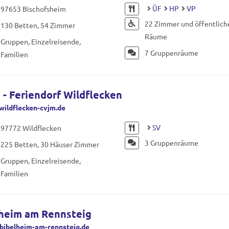
ÜF
HP
VP
97653 Bischofsheim
22 Zimmer und öffentlich
130 Betten, 54 Zimmer
Räume
Gruppen, Einzelreisende,
7 Gruppenräume
Familien
- Feriendorf Wildflecken
ildflecken-cvjm.de
SV
97772 Wildflecken
3 Gruppenräume
225 Betten, 30 Häuser Zimmer
Gruppen, Einzelreisende,
Familien
heim am Rennsteig
ibelheim-am-rennsteig.de