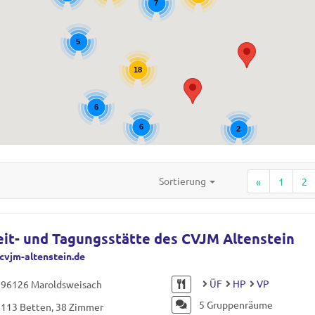
7
5
18
6
6
2
Sortierung
«
1
2
eit- und Tagungsstätte des CVJM Altenstein
vjm-altenstein.de
ÜF
HP
VP
96126 Maroldsweisach
5 Gruppenräume
113 Betten, 38 Zimmer