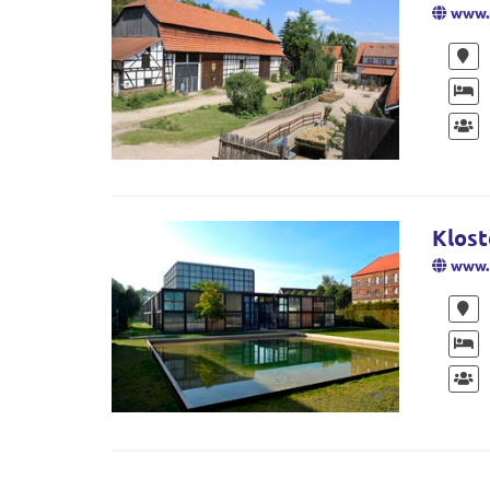
www.s
Klost
www.k