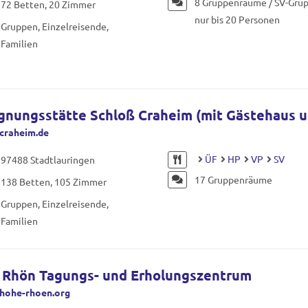
8 Gruppenräume / SV-Gru
72 Betten, 20 Zimmer
nur bis 20 Personen
Gruppen, Einzelreisende,
Familien
nungsstätte Schloß Craheim (mit Gästehaus u
craheim.de
ÜF
HP
VP
SV
97488 Stadtlauringen
17 Gruppenräume
138 Betten, 105 Zimmer
Gruppen, Einzelreisende,
Familien
 Rhön Tagungs- und Erholungszentrum
hohe-rhoen.org