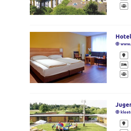
Hotel
www.h
Jugen
klos