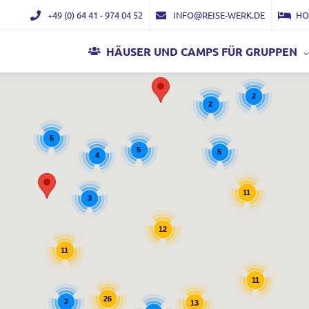
+49 (0) 64 41 - 974 04 52
INFO@REISE-WERK.DE
HO
HÄUSER UND CAMPS FÜR GRUPPEN
2
2
5
5
5
4
11
3
12
11
11
26
2
13