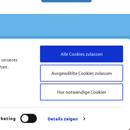
0 64 41 - 974 04 52
Alle Cookies zulassen
info@reise-werk.de
g unserer
hen.
Frankfurter Str. 20
Ausgewählte Cookies zulassen
35625 Hüttenberg-Rechtenbach
Wir bei Facebook
Nur notwendige Cookies
Wir bei Instagram
Reisebüro
keting
Details zeigen