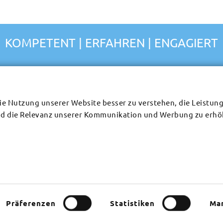
KOMPETENT | ERFAHREN | ENGAGIERT
MEHR MEER FÜR EURE
n organisieren wir
NÄCHSTE SOMMERFREIZEIT
für Kirchen, Gemeinden
ie Nutzung unserer Website besser zu verstehen, die Leistun
Häuser und Camps für Gruppen
aus ganz Deutschland.
nd die Relevanz unserer Kommunikation und Werbung zu erhö
anisieren die Anreise
Gruppenhäuser in Deutschland
agen zur
Service
tner zur Organisation
Impressum
n (Wiederverkäufer),
eizeit durchführen
ten wollen, helfen wir
ranstalter auftritt.
Präferenzen
Statistiken
Mar