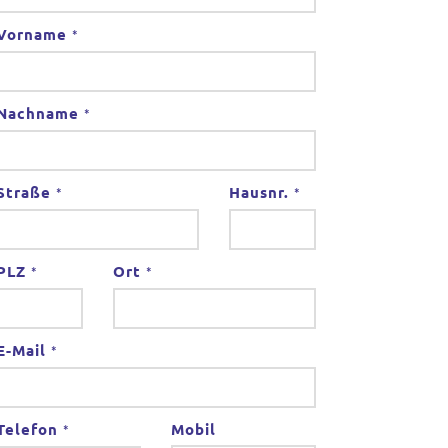
Vorname
*
Nachname
*
Straße
Hausnr.
*
*
PLZ
Ort
*
*
E-Mail
*
Telefon
Mobil
*