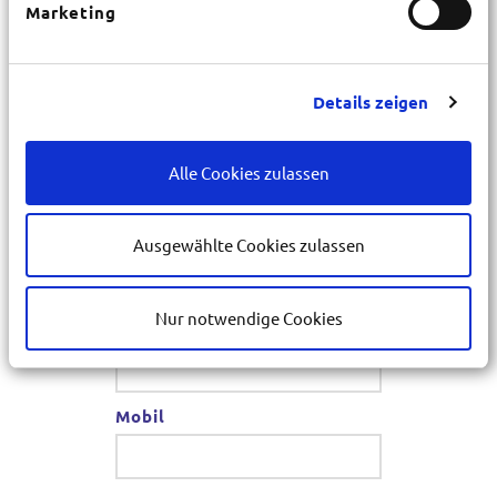
Marketing
PLZ
*
Details zeigen
Ort
*
Alle Cookies zulassen
E-Mail
Ausgewählte Cookies zulassen
*
Nur notwendige Cookies
Telefon
*
Mobil