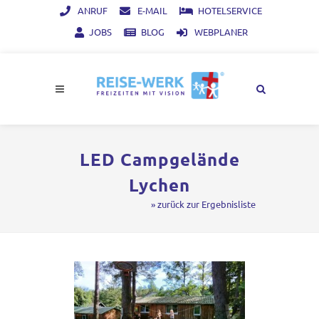
ANRUF
E-MAIL
HOTELSERVICE
JOBS
BLOG
WEBPLANER
LED Campgelände
Lychen
» zurück zur Ergebnisliste