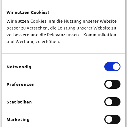
Gemeinde / Organisation
Wir nutzen Cookies!
*
Wir nutzen Cookies, um die Nutzung unserer Website
besser zu verstehen, die Leistung unserer Website zu
Vorname
verbessern und die Relevanz unserer Kommunikation
*
und Werbung zu erhöhen.
Nachname
*
Einwilligungsauswahl
Notwendig
Straße
*
Präferenzen
Hausnr.
Statistiken
*
Marketing
PLZ
*