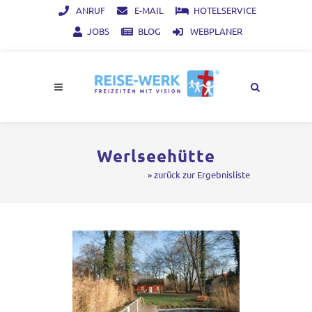
ANRUF
E-MAIL
HOTELSERVICE
JOBS
BLOG
WEBPLANER
Werlseehütte
» zurück zur Ergebnisliste