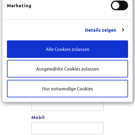
Marketing
PLZ
*
Details zeigen
Ort
*
Alle Cookies zulassen
Ausgewählte Cookies zulassen
E-Mail
*
Nur notwendige Cookies
Telefon
*
Mobil