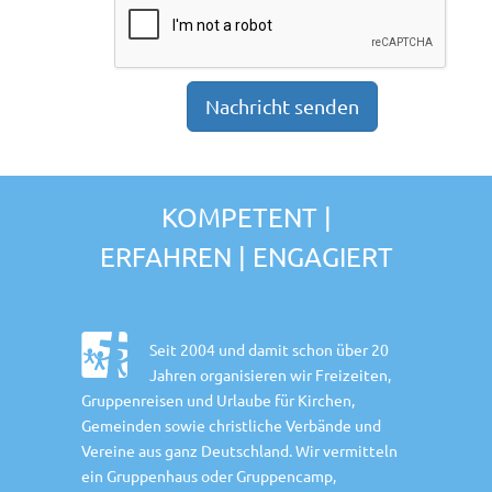
KOMPETENT |
ERFAHREN | ENGAGIERT
Seit 2004 und damit schon über 20
Jahren organisieren wir Freizeiten,
Gruppenreisen und Urlaube für Kirchen,
Gemeinden sowie christliche Verbände und
Vereine aus ganz Deutschland. Wir vermitteln
ein Gruppenhaus oder Gruppencamp,