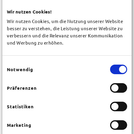
Gemeinde / Organisation
*
Wir nutzen Cookies!
Wir nutzen Cookies, um die Nutzung unserer Website
besser zu verstehen, die Leistung unserer Website zu
Vorname
*
verbessern und die Relevanz unserer Kommunikation
und Werbung zu erhöhen.
Nachname
*
Einwilligungsauswahl
Notwendig
Straße
*
Präferenzen
Hausnr.
*
Statistiken
Marketing
PLZ
*