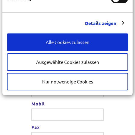
PLZ
*
Details zeigen
Ort
*
Alle Cookies zulassen
E-Mail
*
Ausgewählte Cookies zulassen
Telefon
Nur notwendige Cookies
*
Mobil
Fax