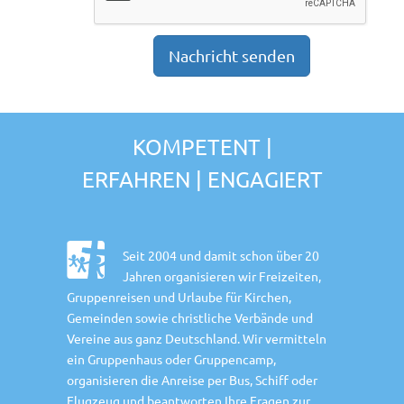
KOMPETENT |
ERFAHREN | ENGAGIERT
Seit 2004 und damit schon über 20
Jahren organisieren wir Freizeiten,
Gruppenreisen und Urlaube für Kirchen,
Gemeinden sowie christliche Verbände und
Vereine aus ganz Deutschland. Wir vermitteln
ein Gruppenhaus oder Gruppencamp,
organisieren die Anreise per Bus, Schiff oder
Flugzeug und beantworten Ihre Fragen zur