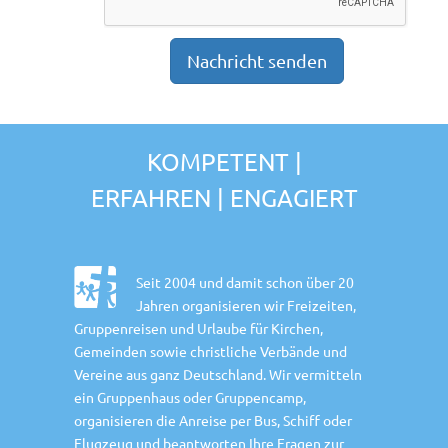
KOMPETENT |
ERFAHREN | ENGAGIERT
Seit 2004 und damit schon über 20
Jahren organisieren wir Freizeiten,
Gruppenreisen und Urlaube für Kirchen,
Gemeinden sowie christliche Verbände und
Vereine aus ganz Deutschland. Wir vermitteln
ein Gruppenhaus oder Gruppencamp,
organisieren die Anreise per Bus, Schiff oder
Flugzeug und beantworten Ihre Fragen zur