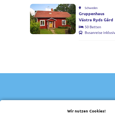
Schweden
Gruppenhaus
Västra Ryds Gård
50 Betten
Busanreise inklusi
Seit 2004 und damit schon über 20 Jahre
Freizeiten, Gruppenreisen und Urlaube 
Wir nutzen Cookies!