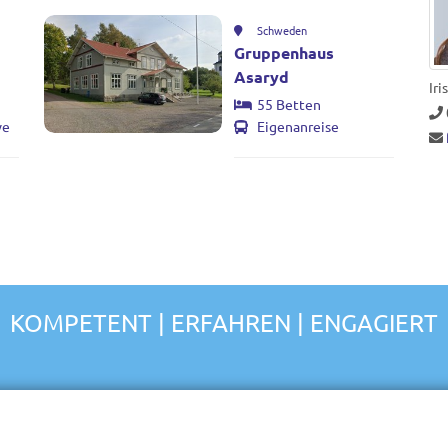
Schweden
Gruppenhaus
Asaryd
Iri
55 Betten
ve
Eigenanreise
KOMPETENT | ERFAHREN | ENGAGIERT
MEHR MEER FÜR EURE
n organisieren wir
NÄCHSTE SOMMERFREIZEIT
für Kirchen, Gemeinden