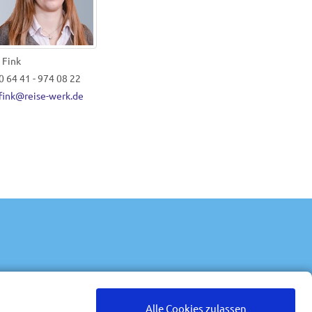
s Fink
0 64 41 - 974 08 22
fink@reise-werk.de
0 64 41 - 974 04 52
info@reise-werk.de
Alle Cookies zulassen