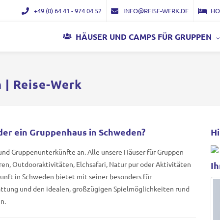
+49 (0) 64 41 - 974 04 52
INFO@REISE-WERK.DE
HO
HÄUSER UND CAMPS FÜR GRUPPEN
 | Reise-Werk
der ein Gruppenhaus in Schweden?
Hi
und Gruppenunterkünfte an. Alle unsere Häuser für Gruppen
en, Outdooraktivitäten, Elchsafari, Natur pur oder Aktivitäten
Ih
nft in Schweden bietet mit seiner besonders für
ttung und den idealen, großzügigen Spielmöglichkeiten rund
n.