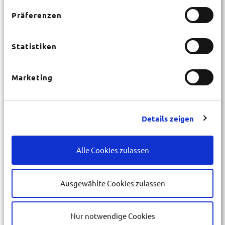
12 Gruppenräume
Präferenzen
05882 - 5205
www.mz-hanstedt.de
Statistiken
Belegungsanfrage
Marketing
Details zeigen
Alle Cookies zulassen
Ausgewählte Cookies zulassen
Nur notwendige Cookies
CVJM Freizeitheim Stoetze