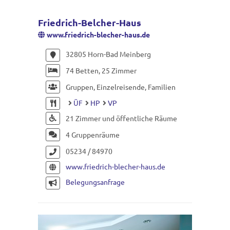
Friedrich-Belcher-Haus
www.friedrich-blecher-haus.de
32805 Horn-Bad Meinberg
74 Betten, 25 Zimmer
Gruppen, Einzelreisende, Familien
ÜF
HP
VP
21 Zimmer und öffentliche Räume
4 Gruppenräume
05234 / 84970
www.friedrich-blecher-haus.de
Belegungsanfrage