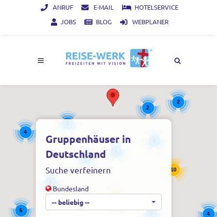
ANRUF
E-MAIL
HOTELSERVICE
JOBS
BLOG
WEBPLANER
2
2
3
4
Gruppenhäuser in
4
Deutschland
4
4
Suche verfeinern
10
6
Bundesland
10
-- beliebig --
5
4
9