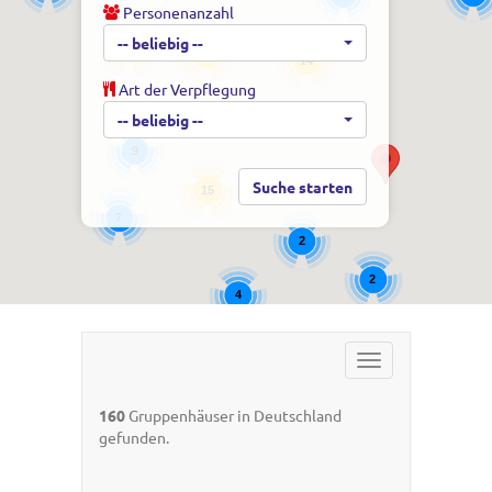
Personenanzahl
-- beliebig --
24
14
14
Art der Verpflegung
-- beliebig --
9
15
7
2
2
4
Toggle
navigation
160
Gruppenhäuser in Deutschland
gefunden.