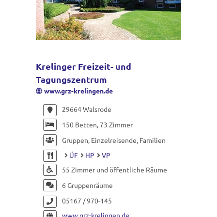
Krelinger Freizeit- und
Tagungszentrum
www.grz-krelingen.de
29664 Walsrode
150 Betten, 73 Zimmer
Gruppen, Einzelreisende, Familien
ÜF
HP
VP
55 Zimmer und öffentliche Räume
6 Gruppenräume
05167 / 970-145
www.grz-krelingen.de