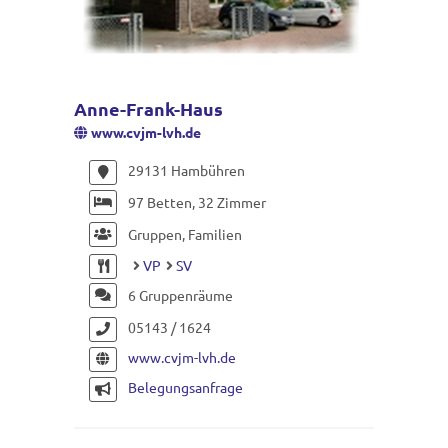
Anne-Frank-Haus
www.cvjm-lvh.de
29131 Hambühren
97 Betten, 32 Zimmer
Gruppen, Familien
VP
SV
6 Gruppenräume
05143 / 1624
www.cvjm-lvh.de
Belegungsanfrage