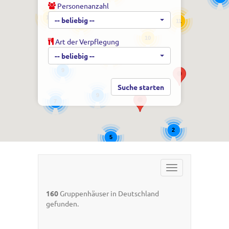
Personenanzahl
16
-- beliebig --
11
22
10
Art der Verpflegung
-- beliebig --
10
9
9
7
2
5
Toggle
navigation
160
Gruppenhäuser in Deutschland
gefunden.