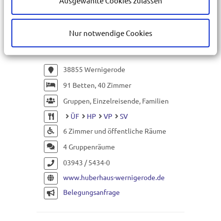
Ausgewählte Cookies zulassen
CVJM-Familienferienstätte
Nur notwendige Cookies
Huberhaus
www.huberhaus-wernigerode.de
38855 Wernigerode
91 Betten, 40 Zimmer
Gruppen, Einzelreisende, Familien
ÜF
HP
VP
SV
6 Zimmer und öffentliche Räume
4 Gruppenräume
03943 / 5434-0
www.huberhaus-wernigerode.de
Belegungsanfrage