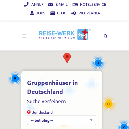
ANRUF
E-MAIL
HOTELSERVICE
JOBS
BLOG
WEBPLANER
4
5
Gruppenhäuser in
5
4
Deutschland
5
Suche verfeinern
11
6
Bundesland
-- beliebig --
14
2