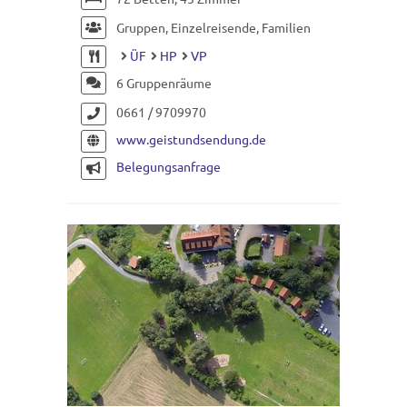
Gruppen, Einzelreisende, Familien
ÜF
HP
VP
6 Gruppenräume
0661 / 9709970
www.geistundsendung.de
Belegungsanfrage