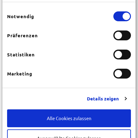
Gruppen, Einzelreisende, Familien
Einwilligungsauswahl
Notwendig
ÜF
HP
VP
7 Gruppenräume
Präferenzen
05328 / 98060
www.ec-altenau.de
Statistiken
Belegungsanfrage
Marketing
Details zeigen
Alle Cookies zulassen