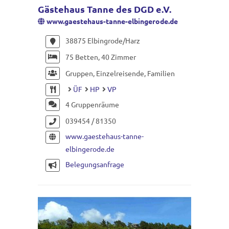
Gästehaus Tanne des DGD e.V.
www.gaestehaus-tanne-elbingerode.de
38875 Elbingrode/Harz
75 Betten, 40 Zimmer
Gruppen, Einzelreisende, Familien
ÜF
HP
VP
4 Gruppenräume
039454 / 81350
www.gaestehaus-tanne-
elbingerode.de
Belegungsanfrage